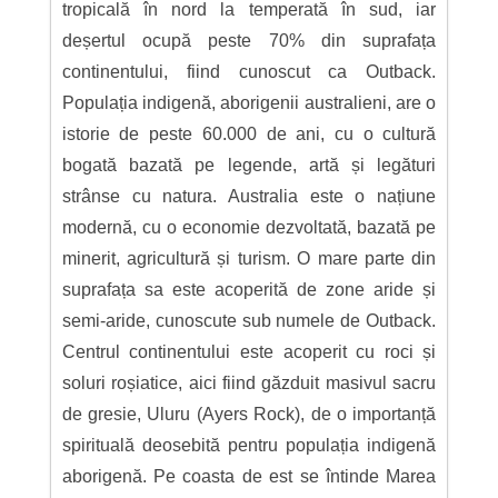
tropicală în nord la temperată în sud, iar
deșertul ocupă peste 70% din suprafața
continentului, fiind cunoscut ca Outback.
Populația indigenă, aborigenii australieni, are o
istorie de peste 60.000 de ani, cu o cultură
bogată bazată pe legende, artă și legături
strânse cu natura. Australia este o națiune
modernă, cu o economie dezvoltată, bazată pe
minerit, agricultură și turism. O mare parte din
suprafața sa este acoperită de zone aride și
semi-aride, cunoscute sub numele de Outback.
Centrul continentului este acoperit cu roci și
soluri roșiatice, aici fiind găzduit masivul sacru
de gresie, Uluru (Ayers Rock), de o importanță
spirituală deosebită pentru populația indigenă
aborigenă. Pe coasta de est se întinde Marea