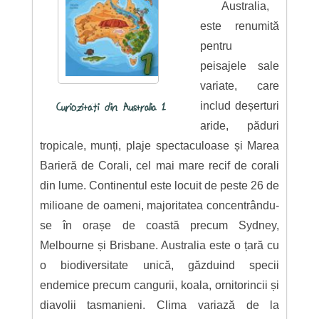
Australia,
este renumită
pentru
peisajele sale
variate, care
includ deșerturi
Curiozități din Australia 1
aride, păduri
tropicale, munți, plaje spectaculoase și Marea
Barieră de Corali, cel mai mare recif de corali
din lume. Continentul este locuit de peste 26 de
milioane de oameni, majoritatea concentrându-
se în orașe de coastă precum Sydney,
Melbourne și Brisbane. Australia este o țară cu
o biodiversitate unică, găzduind specii
endemice precum cangurii, koala, ornitorincii și
diavolii tasmanieni. Clima variază de la