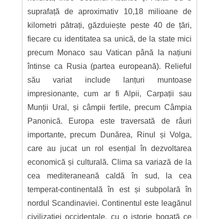
suprafață de aproximativ 10,18 milioane de
kilometri pătrați, găzduiește peste 40 de țări,
fiecare cu identitatea sa unică, de la state mici
precum Monaco sau Vatican până la națiuni
întinse ca Rusia (partea europeană). Relieful
său variat include lanțuri muntoase
impresionante, cum ar fi Alpii, Carpații sau
Munții Ural, și câmpii fertile, precum Câmpia
Panonică. Europa este traversată de râuri
importante, precum Dunărea, Rinul și Volga,
care au jucat un rol esențial în dezvoltarea
economică și culturală. Clima sa variază de la
cea mediteraneană caldă în sud, la cea
temperat-continentală în est și subpolară în
nordul Scandinaviei. Continentul este leagănul
civilizației occidentale, cu o istorie bogată ce