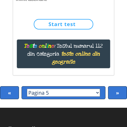
Start test
T
e
s
t
e
o
n
l
i
n
e
:
Testul numarul 112
din categoria
teste online din
geografie
«
»