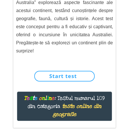
Australia” explorează aspecte fascinante ale
acestui continent, testând cunoștințele despre
geografie, faună, cultură și istorie. Acest test
este conceput pentru a fi educativ și captivant,
oferind o incursiune în unicitatea Australiei.
Pregătește-te să explorezi un continent plin de
surprize!
Start test
T
e
s
t
e
o
n
l
i
n
e
:
Testul numarul 109
din categoria
teste online din
geografie