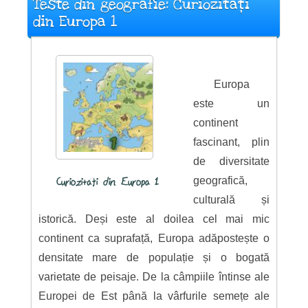
Teste din geografie: Curiozități
din Europa 1
Europa
este un
continent
fascinant, plin
de diversitate
geografică,
Curiozități din Europa 1
culturală și
istorică. Deși este al doilea cel mai mic
continent ca suprafață, Europa adăpostește o
densitate mare de populație și o bogată
varietate de peisaje. De la câmpiile întinse ale
Europei de Est până la vârfurile semețe ale