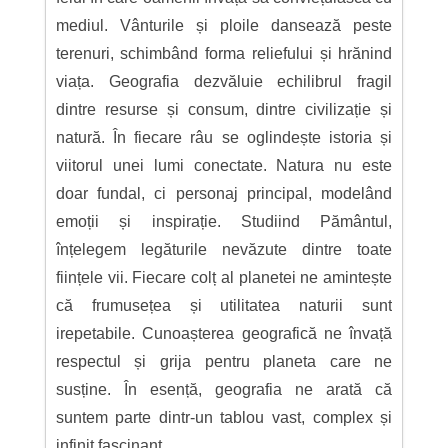
mediul. Vânturile și ploile dansează peste
terenuri, schimbând forma reliefului și hrănind
viața. Geografia dezvăluie echilibrul fragil
dintre resurse și consum, dintre civilizație și
natură. În fiecare râu se oglindește istoria și
viitorul unei lumi conectate. Natura nu este
doar fundal, ci personaj principal, modelând
emoții și inspirație. Studiind Pământul,
înțelegem legăturile nevăzute dintre toate
ființele vii. Fiecare colț al planetei ne amintește
că frumusețea și utilitatea naturii sunt
irepetabile. Cunoașterea geografică ne învață
respectul și grija pentru planeta care ne
susține. În esență, geografia ne arată că
suntem parte dintr-un tablou vast, complex și
infinit fascinant.