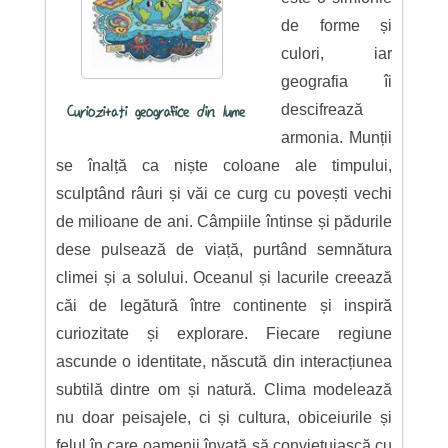
de forme și
culori, iar
geografia îi
descifrează
Curiozități geografice din lume
armonia. Munții
se înalță ca niște coloane ale timpului,
sculptând râuri și văi ce curg cu povești vechi
de milioane de ani. Câmpiile întinse și pădurile
dese pulsează de viață, purtând semnătura
climei și a solului. Oceanul și lacurile creează
căi de legătură între continente și inspiră
curiozitate și explorare. Fiecare regiune
ascunde o identitate, născută din interacțiunea
subtilă dintre om și natură. Clima modelează
nu doar peisajele, ci și cultura, obiceiurile și
felul în care oamenii învață să conviețuiască cu