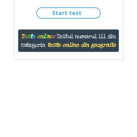
Start test
T
e
s
t
e
o
n
l
i
n
e
:
Testul numarul 111 din
categoria
teste online din geografie