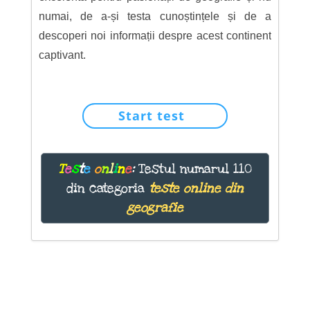
numai, de a-și testa cunoștințele și de a
descoperi noi informații despre acest continent
captivant.
Start test
T
e
s
t
e
o
n
l
i
n
e
:
Testul numarul 110
din categoria
teste online din
geografie