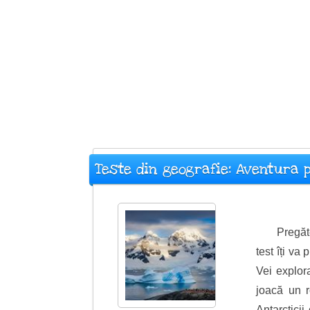
Teste din geografie: Aventura 
Pregăt
test îți v
Vei explora
joacă un r
Antarcticii