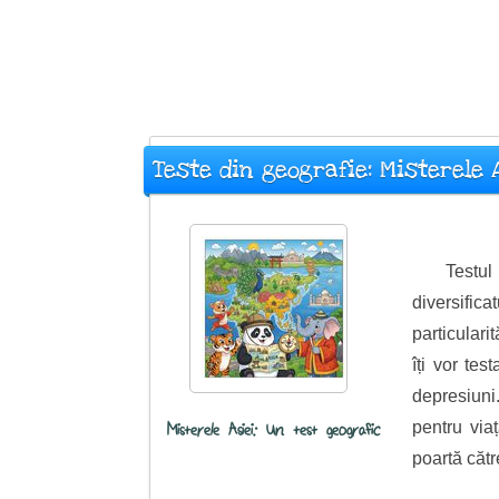
Teste din geografie: Misterele 
Testul
diversific
particulari
îți vor te
depresiuni
pentru via
Misterele Asiei: Un test geografic
poartă cătr