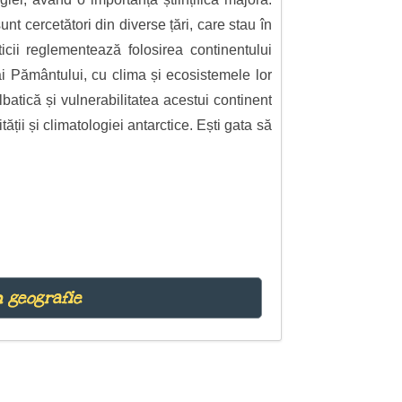
t cercetători din diverse țări, care stau în
ticii reglementează folosirea continentului
i ai Pământului, cu clima și ecosistemele lor
lbatică și vulnerabilitatea acestui continent
ții și climatologiei antarctice. Ești gata să
n geografie