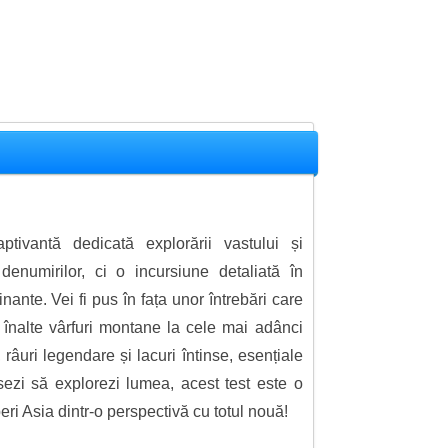
ptivantă dedicată explorării vastului și
denumirilor, ci o incursiune detaliată în
nante. Vei fi pus în fața unor întrebări care
i înalte vârfuri montane la cele mai adânci
âuri legendare și lacuri întinse, esențiale
isezi să explorezi lumea, acest test este o
peri Asia dintr-o perspectivă cu totul nouă!