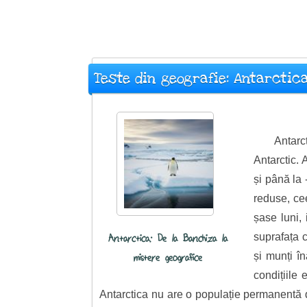
Teste din geografie: Antarctic
Antarc
Antarctic. 
și până la 
reduse, cee
șase luni,
suprafața c
Antarctica: De la Banchiza la
și munți î
mistere geografice
condițiile
Antarctica nu are o populație permanentă de