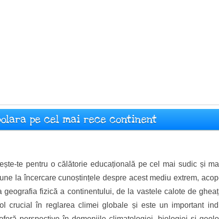
polara pe cel mai rece continent
ește-te pentru o călătorie educațională pe cel mai sudic și mai
a pune la încercare cunoștințele despre acest mediu extrem, aco
 geografia fizică a continentului, de la vastele calote de gheaț
ol crucial în reglarea climei globale și este un important ind
 oferă perspective în domeniile climatologiei, biologiei și geolo