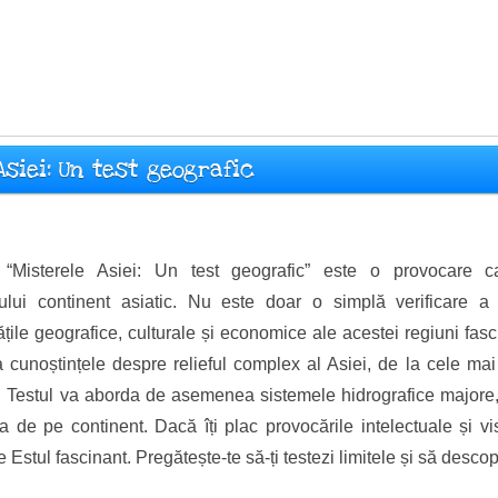
Asiei: Un test geografic
 “Misterele Asiei: Un test geografic” este o provocare ca
atului continent asiatic. Nu este doar o simplă verificare a 
tățile geografice, culturale și economice ale acestei regiuni fasci
sta cunoștințele despre relieful complex al Asiei, de la cele ma
. Testul va aborda de asemenea sistemele hidrografice majore, r
ța de pe continent. Dacă îți plac provocările intelectuale și v
e Estul fascinant. Pregătește-te să-ți testezi limitele și să desco