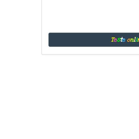
T
e
s
t
e
o
n
l
i