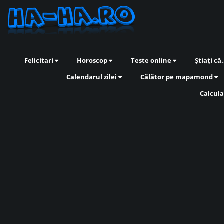
Felicitari
Horoscop
Teste online
Știați că.
Calendarul zilei
Călător pe mapamond
Calcula