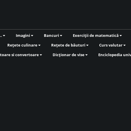
..
Imagini
Bancuri
Exerciții de matematică
Rețete culinare
Rețete de băuturi
Curs valutar
toare si convertoare
Dicționar de vise
Enciclopedia uni