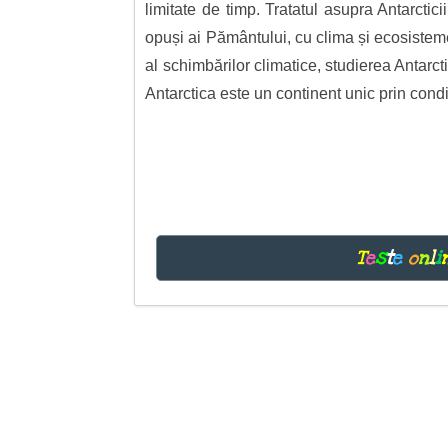
limitate de timp. Tratatul asupra Antarctici
opuși ai Pământului, cu clima și ecosistemel
al schimbărilor climatice, studierea Antarcti
Antarctica este un continent unic prin condiț
T
e
s
t
e
o
n
l
i