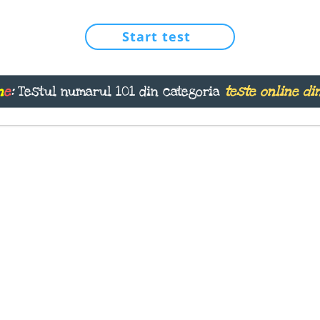
Start test
n
e
:
Testul numarul 101 din categoria
teste online di