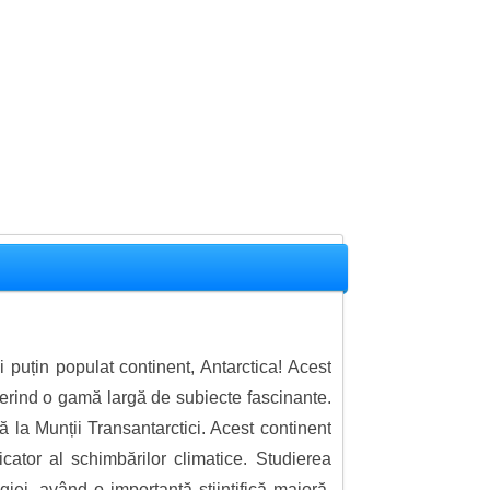
 puțin populat continent, Antarctica! Acest
perind o gamă largă de subiecte fascinante.
ă la Munții Transantarctici. Acest continent
icator al schimbărilor climatice. Studierea
giei, având o importanță științifică majoră.