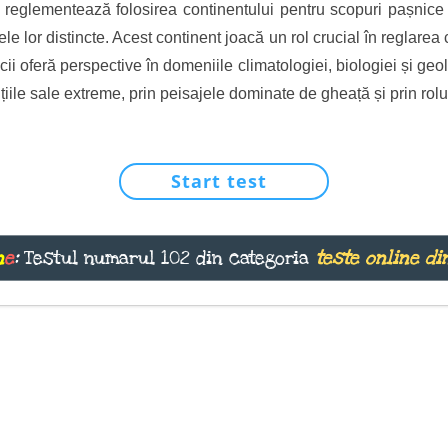
i reglementează folosirea continentului pentru scopuri pașnice și 
e lor distincte. Acest continent joacă un rol crucial în reglarea 
cii oferă perspective în domeniile climatologiei, biologiei și geo
iile sale extreme, prin peisajele dominate de gheață și prin rolul s
Start test
n
e
:
Testul numarul 102 din categoria
teste online di