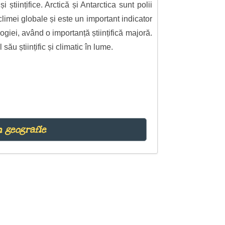
științifice. Arctică și Antarctica sunt polii
climei globale și este un important indicator
logiei, având o importanță științifică majoră.
ău științific și climatic în lume.
n geografie