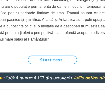
nu are o populație permanentă de oameni; locuitorii temporari sun
țifice pentru perioade limitate de timp. Tratatul asupra Antarc
uri pașnice și științifice. Arctică și Antarctica sunt polii opuș
e a cunoștințelor, ci și o invitație de a descoperi frumusețea să
tă pentru a-ți oferi o perspectivă mai profundă asupra biodiversită
timul mare sălaș al Pământului?
Start test
n
e
:
Testul numarul 103 din categoria
teste online di