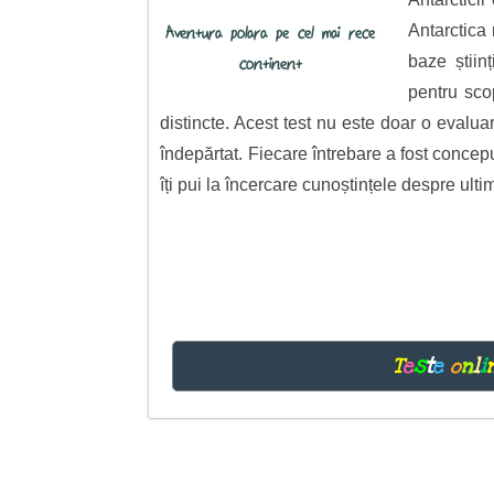
Antarctica 
Aventura polara pe cel mai rece
baze știin
continent
pentru scop
distincte. Acest test nu este doar o evaluar
îndepărtat. Fiecare întrebare a fost concepu
îți pui la încercare cunoștințele despre ul
T
e
s
t
e
o
n
l
i