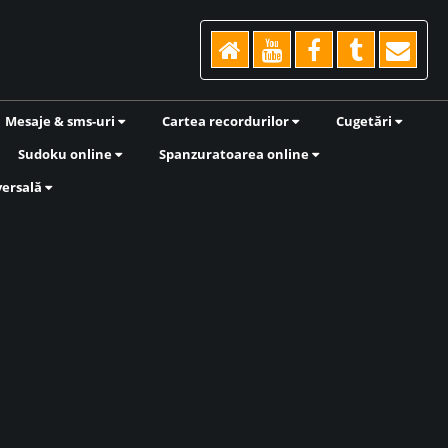
Mesaje & sms-uri
Cartea recordurilor
Cugetări
Sudoku online
Spanzuratoarea online
versală