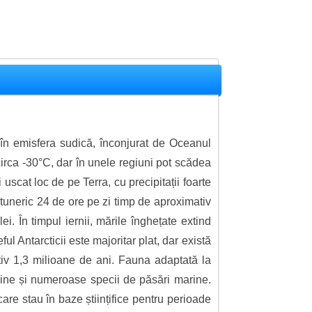
t în emisfera sudică, înconjurat de Oceanul
circa -30°C, dar în unele regiuni pot scădea
uscat loc de pe Terra, cu precipitații foarte
întuneric 24 de ore pe zi timp de aproximativ
. În timpul iernii, mările înghețate extind
l Antarcticii este majoritar plat, dar există
ativ 1,3 milioane de ani. Fauna adaptată la
arine și numeroase specii de păsări marine.
are stau în baze științifice pentru perioade