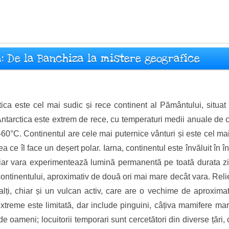
a: De la Banchiza la mistere geografice
tica este cel mai sudic și rece continent al Pământului, situa
Antarctica este extrem de rece, cu temperaturi medii anuale de 
-60°C. Continentul are cele mai puternice vânturi și este cel mai 
a ce îl face un deșert polar. Iarna, continentul este învăluit în 
 iar vara experimentează lumină permanentă pe toată durata zilei
ontinentului, aproximativ de două ori mai mare decât vara. Reliefu
nalți, chiar și un vulcan activ, care are o vechime de aproxim
 extreme este limitată, dar include pinguini, câțiva mamifere m
 oameni; locuitorii temporari sunt cercetători din diverse țări, c