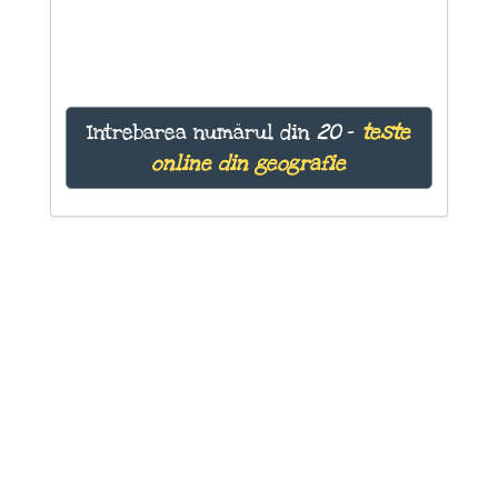
Intrebarea numărul
din
20
-
teste
online din geografie