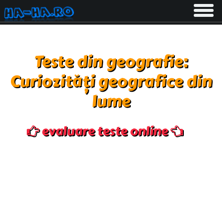
Toggle
navigati
Teste din geografie:
Curiozități geografice din
lume
evaluare teste online