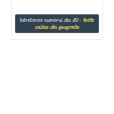
Intrebarea numărul
din
20
-
teste
online din geografie