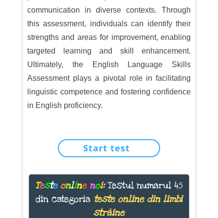
communication in diverse contexts. Through
this assessment, individuals can identify their
strengths and areas for improvement, enabling
targeted learning and skill enhancement.
Ultimately, the English Language Skills
Assessment plays a pivotal role in facilitating
linguistic competence and fostering confidence
in English proficiency.
Start test
T
e
s
t
e
o
n
l
i
n
e
n
o
i
:
Testul numarul 45
din categoria
teste online din limbi
străine