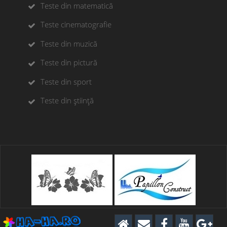
Teste din matematică
Teste cinematografie
Teste din muzică
Teste din pictură
Teste din sport
Teste din știință