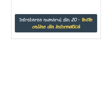
Intrebarea numărul
din
20
-
teste
online din informatică